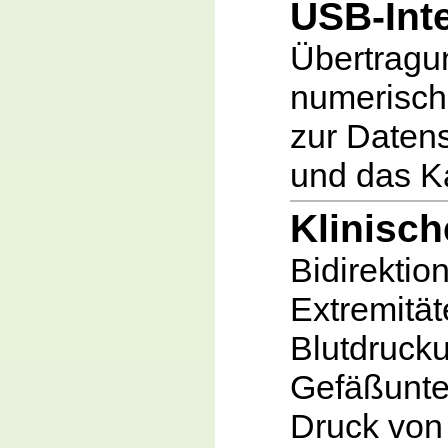
USB-Int
Übertragu
numerisch
zur Daten
und das Ka
Klinisc
Bidirektio
Extremitä
Blutdruck
Gefäßunte
Druck von