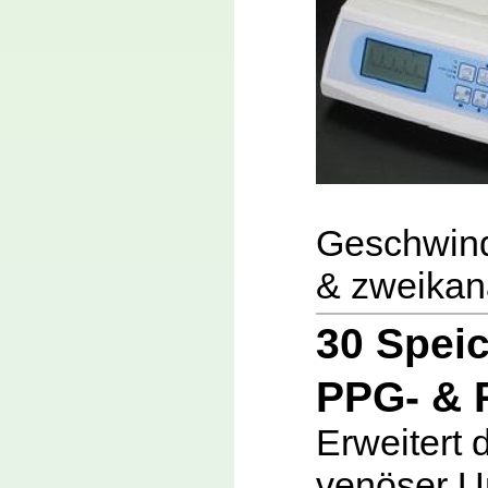
Geschwindi
& zweikana
30 Spei
PPG- & 
Erweitert 
venöser U