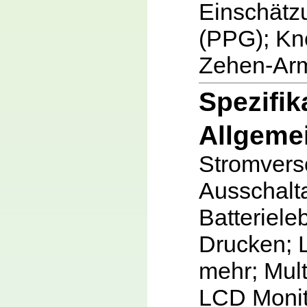
Einschätz
(PPG); Kn
Zehen-Arm
Spezifik
Allgeme
Stromvers
Ausschalt
Batteriele
Drucken; 
mehr; Mult
LCD Monit